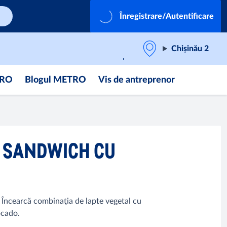
Înregistrare/Autentificare
Chișinău 2
TRO
Blogul METRO
Vis de antreprenor
, SANDWICH CU
i. Încearcă combinaţia de lapte vegetal cu
ocado.