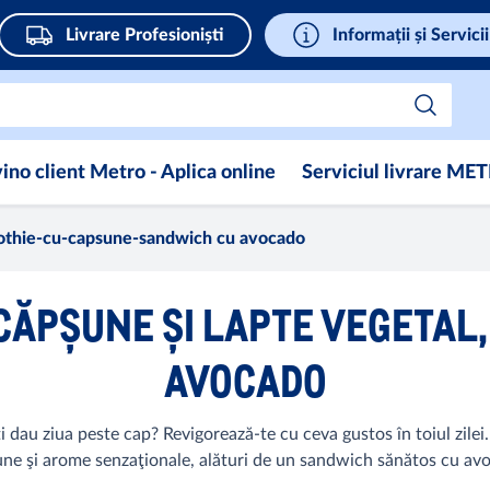
Livrare Profesioniști
Informații și Servicii
ino client Metro - Aplica online
Serviciul livrare ME
thie-cu-capsune-sandwich cu avocado
CĂPȘUNE ȘI LAPTE VEGETAL
AVOCADO
 îți dau ziua peste cap? Revigorează-te cu ceva gustos în toiul zile
ne şi arome senzaţionale, alături de un sandwich sănătos cu av