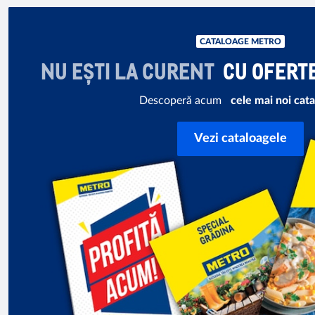
CATALOAGE METRO
NU EȘTI LA CURENT
CU OFERT
Descoperă acum
cele mai noi cat
Vezi cataloagele