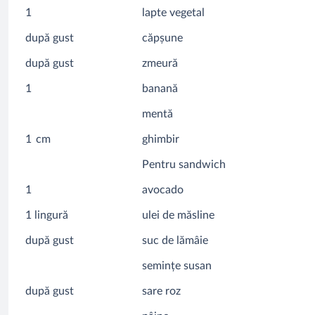
1
lapte vegetal
după gust
căpșune
după gust
zmeură
1
banană
mentă
1
cm
ghimbir
Pentru sandwich
1
avocado
1 lingură
ulei de măsline
după gust
suc de lămâie
semințe susan
după gust
sare roz