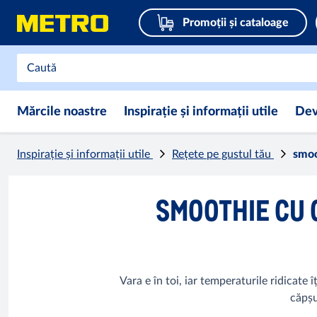
Promoții și cataloage
Mărcile noastre
Inspirație și informații utile
Dev
Inspirație și informații utile
Rețete pe gustul tău
smoo
SMOOTHIE CU 
Vara e în toi, iar temperaturile ridicate
căpșu