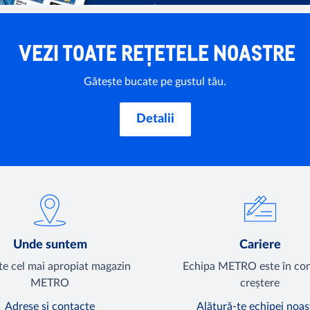
VEZI TOATE REȚETELE NOASTRE
Gătește bucate pe gustul tău.
Detalii
Unde suntem
Cariere
e cel mai apropiat magazin
Echipa METRO este în co
METRO
creștere
Adrese și contacte
Alătură-te echipei noas