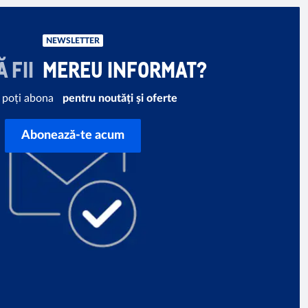
NEWSLETTER
Ă FII
MEREU INFORMAT?
e poți abona
pentru noutăți și oferte
Abonează-te acum