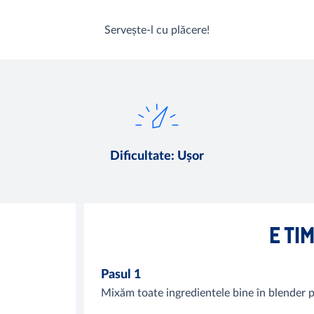
Servește-l cu plăcere!
Dificultate
:
Ușor
E TI
Pasul 1
Mixăm toate ingredientele bine în blende