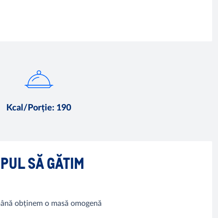
Kcal/Porție
:
190
MPUL SĂ GĂTIM
r până obținem o masă omogenă