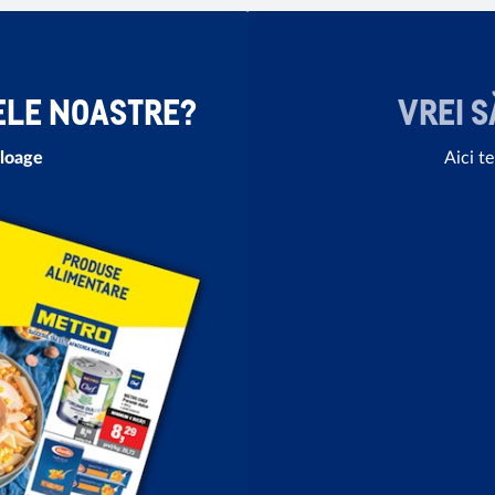
ELE NOASTRE?
VREI S
aloage
Aici t