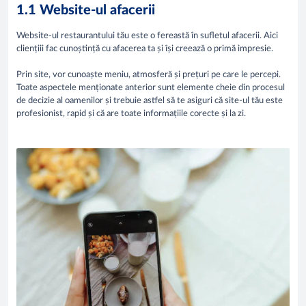
1.1 Website-ul afacerii
Website-ul restaurantului tău este o fereastă în sufletul afacerii. Aici
cliențiii fac cunoștință cu afacerea ta și își creează o primă impresie.
Prin site, vor cunoaște meniu, atmosferă și prețuri pe care le percepi.
Toate aspectele menționate anterior sunt elemente cheie din procesul
de decizie al oamenilor și trebuie astfel să te asiguri că site-ul tău este
profesionist, rapid și că are toate informațiile corecte și la zi.