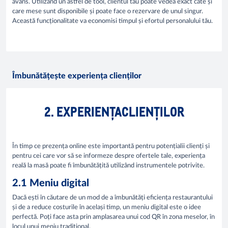
avans. Utilizând un astfel de tool, clientul tău poate vedea exact câte și
care mese sunt disponibile și poate face o rezervare de unul singur.
Această funcționalitate va economisi timpul și efortul personalului tău.
Îmbunătățește experiența clienților
2. EXPERIENȚACLIENȚILOR
În timp ce prezența online este importantă pentru potențialii clienți și
pentru cei care vor să se informeze despre ofertele tale, experiența
reală la masă poate fi îmbunătățită utilizând instrumentele potrivite.​
2.1 Meniu digital
Dacă ești în căutare de un mod de a îmbunătăți eficiența restaurantului
și de a reduce costurile în același timp, un meniu digital este o idee
perfectă. Poți face asta prin amplasarea unui cod QR în zona meselor, în
locul unui meniu tradițional.