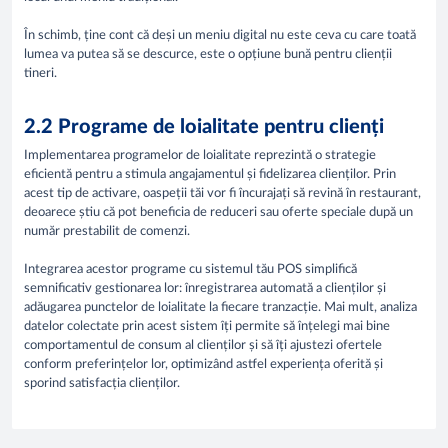
În schimb, ține cont că deși un meniu digital nu este ceva cu care toată
lumea va putea să se descurce, este o opțiune bună pentru clienții
tineri.
2.2 Programe de loialitate pentru clienți
Implementarea programelor de loialitate reprezintă o strategie
eficientă pentru a stimula angajamentul și fidelizarea clienților. Prin
acest tip de activare, oaspeții tăi vor fi încurajați să revină în restaurant,
deoarece știu că pot beneficia de reduceri sau oferte speciale după un
număr prestabilit de comenzi.
Integrarea acestor programe cu sistemul tău POS simplifică
semnificativ gestionarea lor: înregistrarea automată a clienților și
adăugarea punctelor de loialitate la fiecare tranzacție. Mai mult, analiza
datelor colectate prin acest sistem îți permite să înțelegi mai bine
comportamentul de consum al clienților și să îți ajustezi ofertele
conform preferințelor lor, optimizând astfel experiența oferită și
sporind satisfacția clienților.