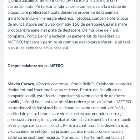
igienice absolute. Întreprinderea „Porco Bello” investește și în
sustenabilitate. Pe teritoriul fabricii de la Cimișeni se află o stație de
biogaz, care prelucrează toate deșeurile provenite de la animale,
transformându-le în energie electrică. Totodată, compania oferă locuri
de muncă stabile pentru aproximativ 150 de persoane.Cea mai mare
provocare rămâne însă piața de desfacere. De mai bine de 7 ani,
compania „Porco Bello” a încheiat un parteneriat de încredere cu
METRO, fapt care îi permite să continue dezvoltarea afacerii și să facă
planuri de extindere a businessului.
Despre colaborarea cu METRO
Maxim Cazacu
,
director comercial
, „Porco Bello”: „Colaborarea noastră
devine tot mai fructuoasă pe an ce trece. Pentru noi, în calitate de
companie locală, este foarte important să avem o piață de desfacere
stabilă și clienți fideli, asta ne oferă încredere și previzibilitate. METRO
ne motivează să fim și mai buni, deoarece avem constant verificări și
auditori de peste hotare, care vin din partea partenerului nostru și
apreciază cum creștem, cum abatorizăm, dacă respectăm toate etapele
până ajunge carnea la ei pe raft. Pentru a continua să ne dezvoltăm, aș
vrea să îndemn cetățenii să procure cât mai multe produse locale și
astfel să ne susținem reciproc. Noi muncim foarte mult pentru a vă