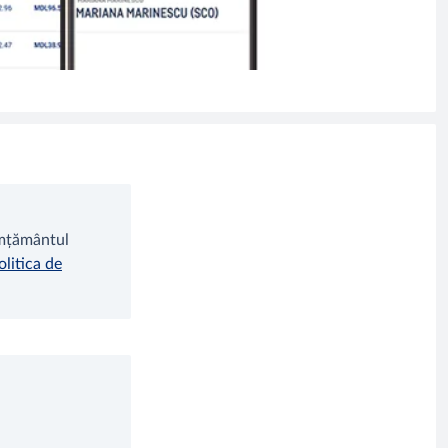
imțământul
olitica de