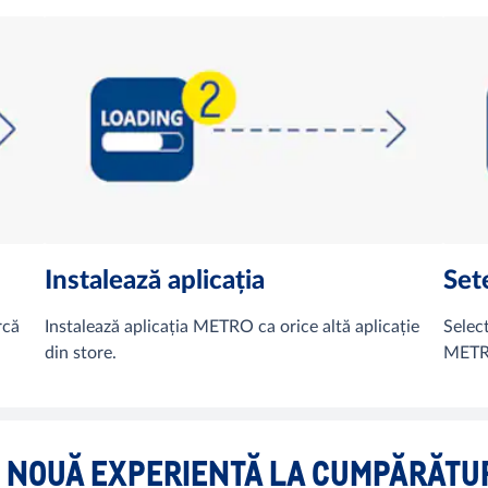
Instalează aplicația
Set
rcă
Instalează aplicația METRO ca orice altă aplicație
Selec
din store.
METRO
 NOUĂ EXPERIENȚĂ LA CUMPĂRĂTU