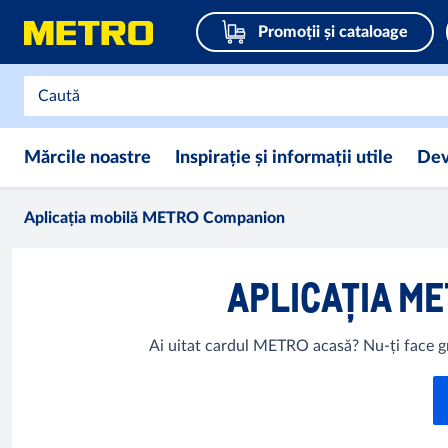
Promoții și cataloage
Mărcile noastre
Inspirație și informații utile
Dev
Aplicația mobilă METRO Companion
APLICAȚIA M
Ai uitat cardul METRO acasă? Nu-ți face gri