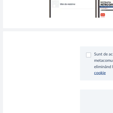
Sunt de ac
metacomuni
eliminând 
cookie