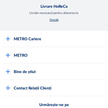
Livrare HoReCa
Livrăm necesarul pentru afacerea ta
Detalii
METRO Cariere
Cariere
METRO
Fundamentele METRO
Despre METRO
M înseamnă METRO
Bine de știut
METRO International
Testimoniale
Întrebări frecvente
METRO Moldova
Contact Relații Clienți
Condiții generale de vânzare
Programul de conformitate
Abonează-te
Noi lucrăm pentru tine
Urmărește-ne pe