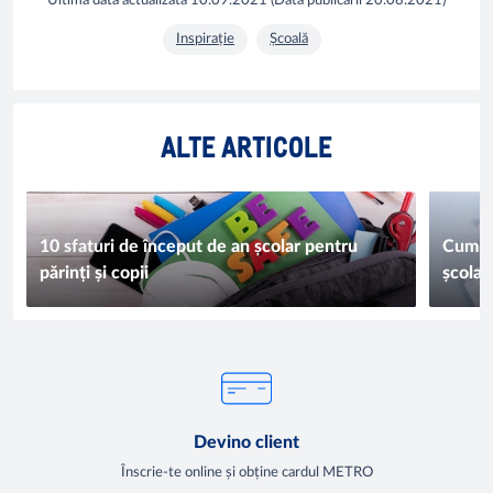
Ultima dată actualizată
10.09.2021
(
Data publicării
20.08.2021
)
Inspirație
Școală
ALTE ARTICOLE
10 sfaturi de început de an școlar pentru
Cum să
părinți și copii
școlar
Devino client
Înscrie-te online și obține cardul METRO