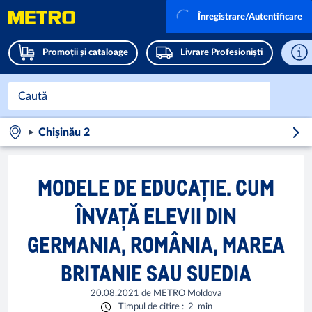
Înregistrare/Autentificare
Promoții și cataloage
Livrare Profesioniști
Chișinău 2
MODELE DE EDUCAŢIE. CUM
ÎNVAŢĂ ELEVII DIN
GERMANIA, ROMÂNIA, MAREA
BRITANIE SAU SUEDIA
20.08.2021
de
METRO Moldova
Timpul de citire
:
2
min