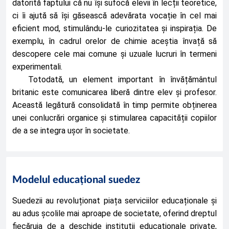
datorită faptului că nu își sufocă elevii în lecții teoretice, 
ci îi ajută să își găsească adevărata vocație în cel mai 
eficient mod, stimulându-le curiozitatea și inspirația. De 
exemplu, în cadrul orelor de chimie aceștia învață să 
descopere cele mai comune și uzuale lucruri în termeni 
experimentali. 
Totodată, un element important în învățământul 
britanic este comunicarea liberă dintre elev și profesor. 
Această legătură consolidată în timp permite obținerea 
unei conlucrări organice și stimularea capacității copiilor 
de a se integra ușor în societate. 
Modelul educațional suedez
Suedezii au revoluționat piața serviciilor educaționale și 
au adus școlile mai aproape de societate, oferind dreptul 
fiecăruia de a deschide instituții educaționale private, 