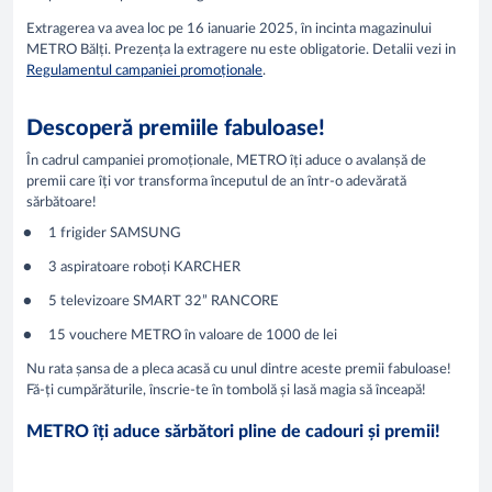
Extragerea va avea loc pe 16 ianuarie 2025, în incinta magazinului
METRO Bălți. Prezența la extragere nu este obligatorie. Detalii vezi in
Regulamentul campaniei promoționale
.
Descoperă premiile fabuloase!
În cadrul campaniei promoționale, METRO îți aduce o avalanșă de
premii care îți vor transforma începutul de an într-o adevărată
sărbătoare!
1 frigider SAMSUNG
3 aspiratoare roboți KARCHER
5 televizoare SMART 32” RANCORE
15 vouchere METRO în valoare de 1000 de lei
Nu rata șansa de a pleca acasă cu unul dintre aceste premii fabuloase!
Fă-ți cumpărăturile, înscrie-te în tombolă și lasă magia să înceapă!
METRO îți aduce sărbători pline de cadouri și premii!