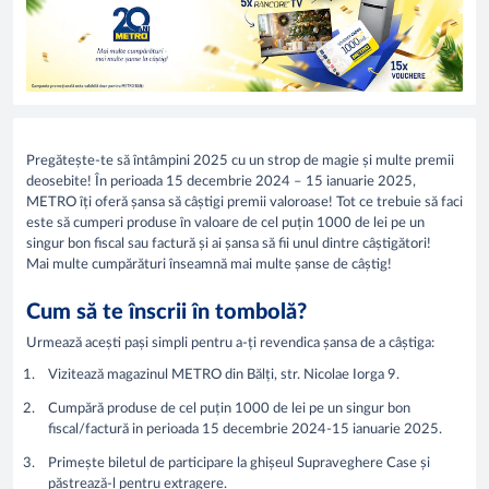
Pregătește-te să întâmpini 2025 cu un strop de magie și multe premii
deosebite! În perioada 15 decembrie 2024 – 15 ianuarie 2025,
METRO îți oferă șansa să câștigi premii valoroase! Tot ce trebuie să faci
este să cumperi produse în valoare de cel puțin 1000 de lei pe un
singur bon fiscal sau factură și ai șansa să fii unul dintre câștigători!
Mai multe cumpărături înseamnă mai multe șanse de câștig!
Cum să te înscrii în tombolă?
Urmează acești pași simpli pentru a-ți revendica șansa de a câștiga:
Vizitează magazinul METRO din Bălți, str. Nicolae Iorga 9.
Cumpără produse de cel puțin 1000 de lei pe un singur bon
fiscal/factură in perioada 15 decembrie 2024-15 ianuarie 2025.
Primește biletul de participare la ghișeul Supraveghere Case și
păstrează-l pentru extragere.