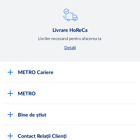
Livrare HoReCa
Livrăm necesarul pentru afacerea ta
Detalii
METRO Cariere
Cariere
METRO
Fundamentele METRO
Despre METRO
M înseamnă METRO
Bine de știut
METRO International
Testimoniale
Întrebări frecvente
METRO Moldova
Contact Relații Clienți